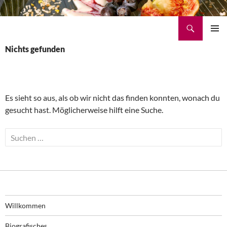
Suchen
Brigitte Lüger-Ludewig
Zum
PRIMÄR
Inhalt
Nichts gefunden
MENÜ
springen
Es sieht so aus, als ob wir nicht das finden konnten, wonach du
gesucht hast. Möglicherweise hilft eine Suche.
S
u
c
h
e
n
Willkommen
n
a
Biografisches