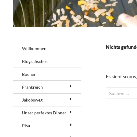
Suchen
Brigitte Lüger-Ludewig
Nichts gefund
Willkommen
Biografisches
Bücher
Es sieht so aus
Frankreich
S
u
Jakobsweg
c
Unser perfektes Dinner
h
e
Pisa
n
n