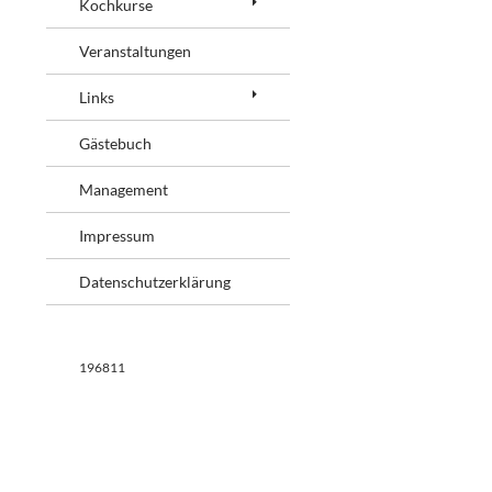
Kochkurse
a
c
Veranstaltungen
h
Links
:
Gästebuch
Management
Impressum
Datenschutzerklärung
196811